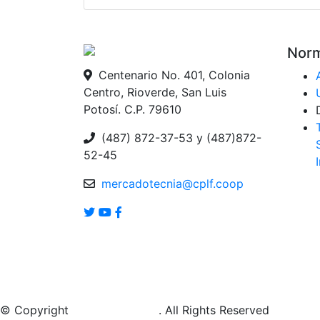
Norm
Centenario No. 401, Colonia
Centro, Rioverde, San Luis
Potosí. C.P. 79610
(487) 872-37-53 y (487)872-
52-45
mercadotecnia@cplf.coop
© Copyright
SIATI By
Tecsolt
. All Rights Reserved