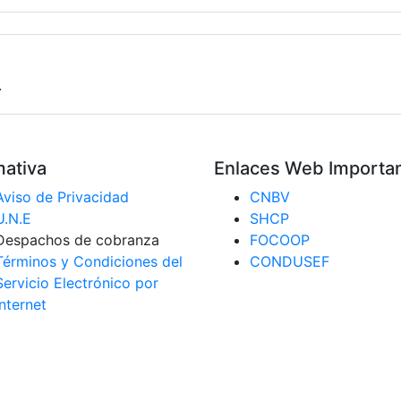
.
ativa
Enlaces Web Importa
Aviso de Privacidad
CNBV
U.N.E
SHCP
Despachos de cobranza
FOCOOP
Términos y Condiciones del
CONDUSEF
Servicio Electrónico por
Internet