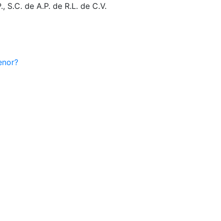
 S.C. de A.P. de R.L. de C.V.
enor?